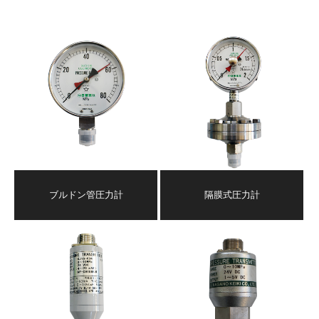
ブルドン管圧力計
隔膜式圧力計