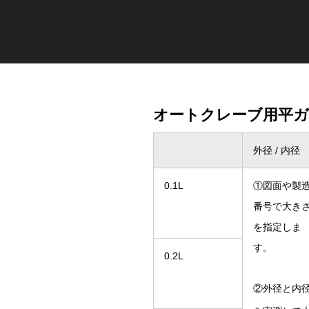
オートクレーブ用平ガ
外径 / 内径
0.1L
①図面や製
番号で大き
を指定しま
す。
0.2L
②外径と内