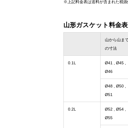
※上記料金表は送料が含まれた税抜
山形ガスケット料金表
山から山ま
の寸法
0.1L
Ø41 , Ø45 ,
Ø46
Ø48 , Ø50 ,
Ø51
0.2L
Ø52 , Ø54 ,
Ø55